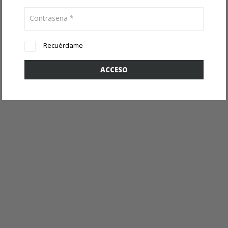
Contraseña
*
Recuérdame
ACCESO