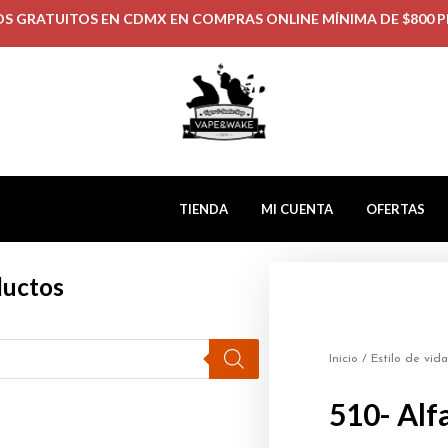
OS GRATUITOS EN CDMX EN COMPRAS ONLINE MÍNIMA DE $800 P
TIENDA
MI CUENTA
OFERTAS
ductos
Inicio
/
Estilo de vida
510- Alf