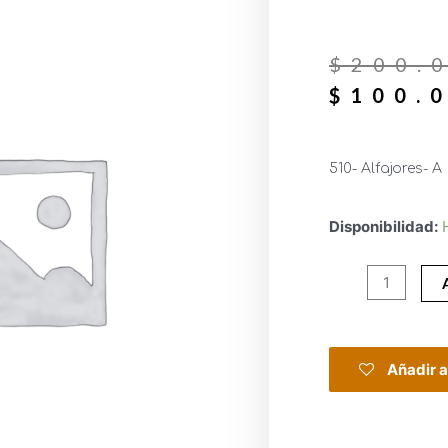
$
200.
$
100.
510- Alfajores- A
Disponibilidad:
Añadir a