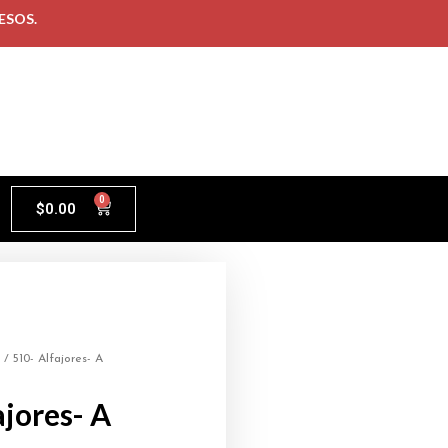
ESOS.
0
$
0.00
/ 510- Alfajores- A
ajores- A