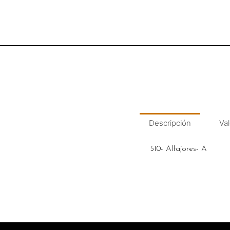
Descripción
Val
510- Alfajores- A