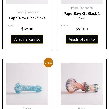
Papel | Sábanas
Papel | Sábanas
Papel Raw Kit Black 1
Papel Raw Black 1 1/4
1/4
Valorado
$
59.00
Valorado
$
98.00
con
con
0
0
de
de
5
5
Añadir al carrito
Añadir al carrito
¡Oferta!
Pipas
Pipas