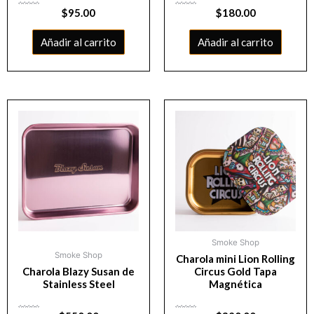
Valorado
$
95.00
Valorado
$
180.00
con
con
0
0
de
de
5
5
Añadir al carrito
Añadir al carrito
Smoke Shop
Smoke Shop
Charola mini Lion Rolling
Charola Blazy Susan de
Circus Gold Tapa
Stainless Steel
Magnética
Valorado
Valorado