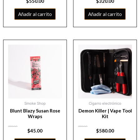
$
550.00
$
320.00
con
con
0
0
de
de
5
5
Añadir al carrito
Añadir al carrito
Smoke Shop
Cigarro electrónico
Blunt Blazy Susan Rose
Demon Killer | Vape Tool
Wraps
Kit
Valorado
$
45.00
Valorado
$
580.00
con
con
0
0
de
de
5
5