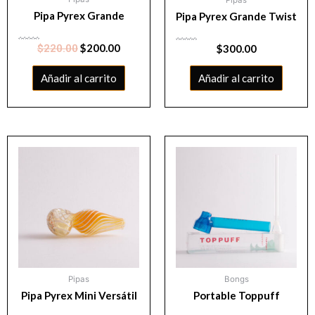
Pipa Pyrex Grande
Pipa Pyrex Grande Twist
Valorado
$
200.00
$
220.00
Valorado
$
300.00
con
con
0
0
de
de
5
5
Añadir al carrito
Añadir al carrito
Pipas
Bongs
Pipa Pyrex Mini Versátil
Portable Toppuff