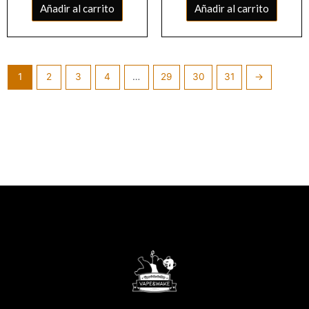
Añadir al carrito
Añadir al carrito
1
2
3
4
…
29
30
31
→