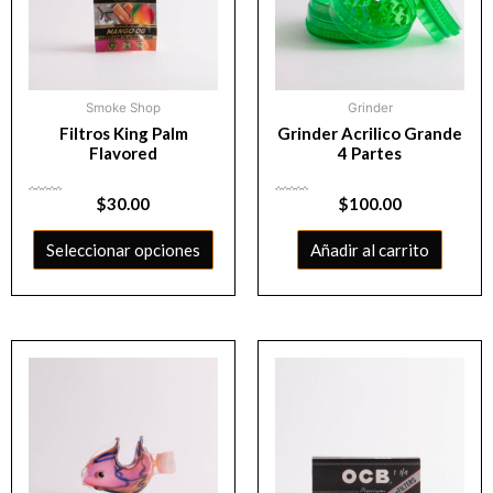
Smoke Shop
Grinder
Filtros King Palm
Grinder Acrilico Grande
Flavored
4 Partes
Valorado
$
30.00
Valorado
$
100.00
con
con
0
0
de
de
5
5
Seleccionar opciones
Añadir al carrito