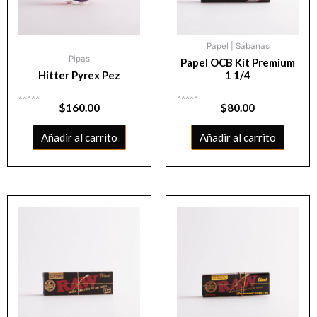
Papel | Sábanas
Pipas
Papel OCB Kit Premium
Hitter Pyrex Pez
1 1/4
Valorado
$
160.00
Valorado
$
80.00
con
con
0
0
de
de
5
5
Añadir al carrito
Añadir al carrito