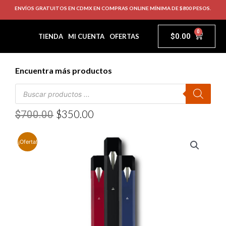
ENVÍOS GRATUITOS EN CDMX EN COMPRAS ONLINE MÍNIMA DE $800 PESOS.
0
$
0.00
TIENDA
MI CUENTA
OFERTAS
Encuentra más productos
$
350.00
$
700.00
¡Oferta!