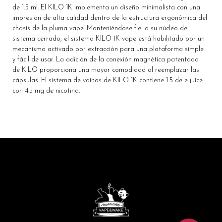
de 1.5 ml. El KILO 1K implementa un diseño minimalista con una
impresión de alta calidad dentro de la estructura ergonómica del
chasis de la pluma vape. Manteniéndose fiel a su núcleo de
sistema cerrado, el sistema KILO 1K vape está habilitado por un
mecanismo activado por extracción para una plataforma simple
y fácil de usar. La adición de la conexión magnética patentada
de KILO proporciona una mayor comodidad al reemplazar las
cápsulas. El sistema de vainas de KILO 1K contiene 1.5 de e-juice
con 45 mg de nicotina.