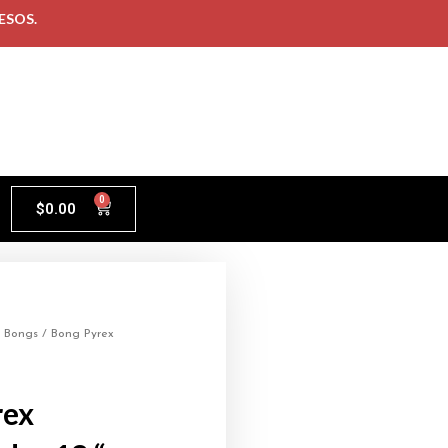
ESOS.
0
$
0.00
/
Bongs
/ Bong Pyrex
rex