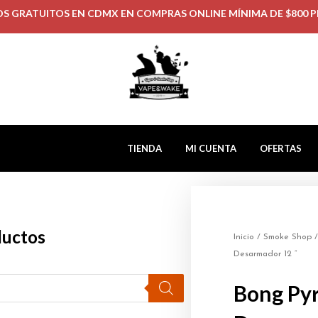
OS GRATUITOS EN CDMX EN COMPRAS ONLINE MÍNIMA DE $800 P
TIENDA
MI CUENTA
OFERTAS
ductos
Inicio
/
Smoke Shop
Desarmador 12 “
Bong Py