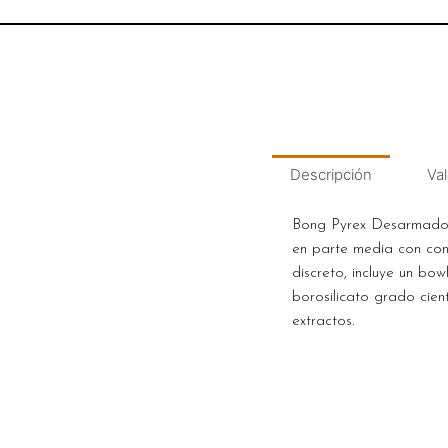
Descripción
Val
Bong Pyrex Desarmador 
en parte media con con
discreto, incluye un b
borosilicato grado cient
extractos.