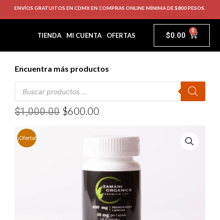
ENVÍOS GRATUITOS EN CDMX EN COMPRAS ONLINE MÍNIMA DE $800 PESOS.
0
$
0.00
TIENDA
MI CUENTA
OFERTAS
Encuentra más productos
$
600.00
$
1,000.00
¡Oferta!