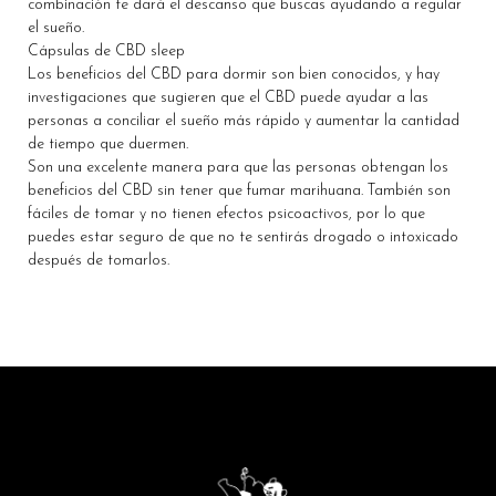
combinación te dará el descanso que buscas ayudando a regular
el sueño.
Cápsulas de CBD sleep
Los beneficios del CBD para dormir son bien conocidos, y hay
investigaciones que sugieren que el CBD puede ayudar a las
personas a conciliar el sueño más rápido y aumentar la cantidad
de tiempo que duermen.
Son una excelente manera para que las personas obtengan los
beneficios del CBD sin tener que fumar marihuana. También son
fáciles de tomar y no tienen efectos psicoactivos, por lo que
puedes estar seguro de que no te sentirás drogado o intoxicado
después de tomarlos.