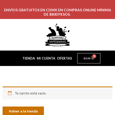
ENVÍOS GRATUITOS EN CDMX EN COMPRAS ONLINE MÍNIMA
DE $800 PESOS.
0
TIENDA
MI CUENTA
OFERTAS
$
0.00
Tu carrito está vacío.
Volver a la tienda