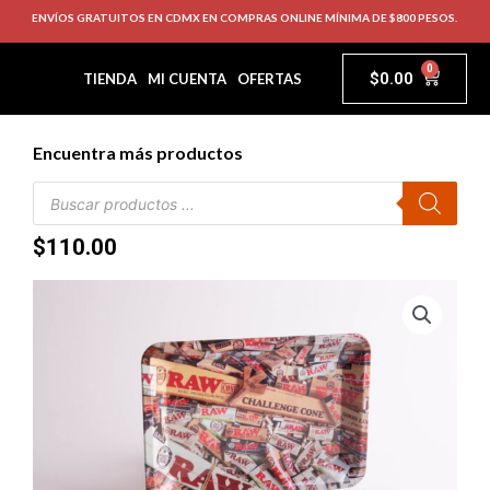
ENVÍOS GRATUITOS EN CDMX EN COMPRAS ONLINE MÍNIMA DE $800 PESOS.
0
$
0.00
TIENDA
MI CUENTA
OFERTAS
Encuentra más productos
$
110.00