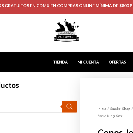
OS GRATUITOS EN CDMX EN COMPRAS ONLINE MÍNIMA DE $800 P
TIENDA
MI CUENTA
OFERTAS
ductos
Inicio
/
Smoke Shop
Basic King Size
Conos Jo