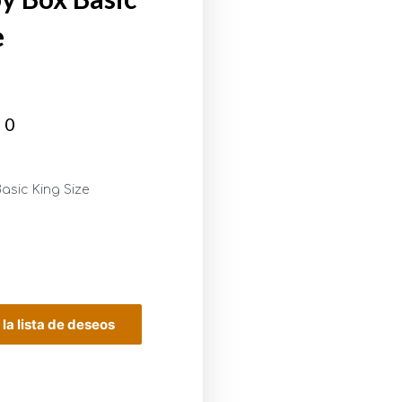
e
00
asic King Size
 la lista de deseos