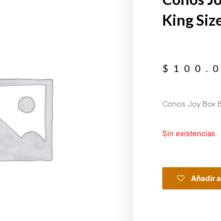
King Siz
$
100.
Conos Joy Box B
Sin existencias
Añadir a