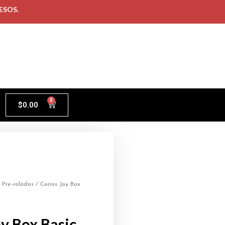
ESOS.
0
$
0.00
/
Pre-rolados
/ Conos Joy Box
y Box Basic