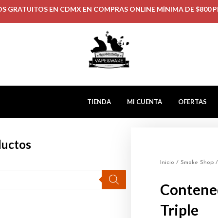
OS GRATUITOS EN CDMX EN COMPRAS ONLINE MÍNIMA DE $800 P
TIENDA
MI CUENTA
OFERTAS
ductos
Inicio
/
Smoke Shop
/
Contene
Triple