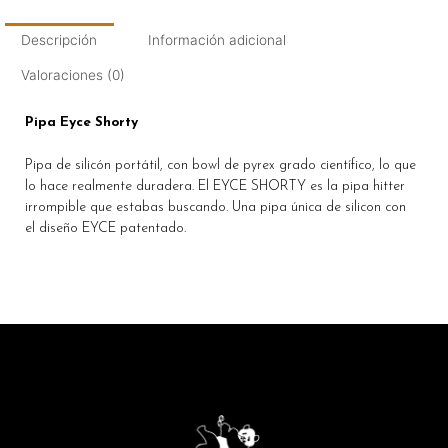
Descripción
Información adicional
Valoraciones (0)
Pipa Eyce Shorty
Pipa de silicón portátil, con bowl de pyrex grado científico, lo que
lo hace realmente duradera. El EYCE SHORTY es la pipa hitter
irrompible que estabas buscando. Una pipa única de silicon con
el diseño EYCE patentado.