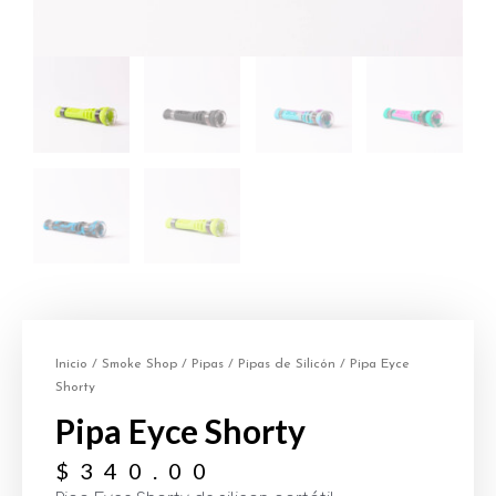
Inicio
/
Smoke Shop
/
Pipas
/
Pipas de Silicón
/ Pipa Eyce
Shorty
Pipa Eyce Shorty
$
340.00