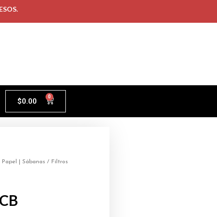
ESOS.
0
$
0.00
/
Papel | Sábanas
/ Filtros
OCB