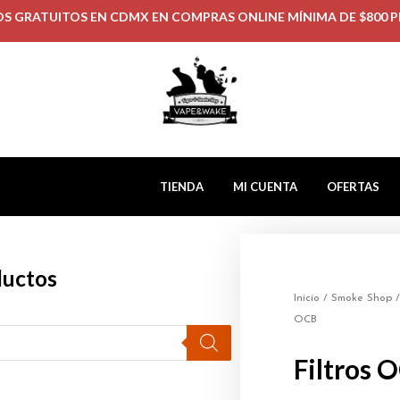
OS GRATUITOS EN CDMX EN COMPRAS ONLINE MÍNIMA DE $800 P
TIENDA
MI CUENTA
OFERTAS
ductos
Inicio
/
Smoke Shop
OCB
Filtros 