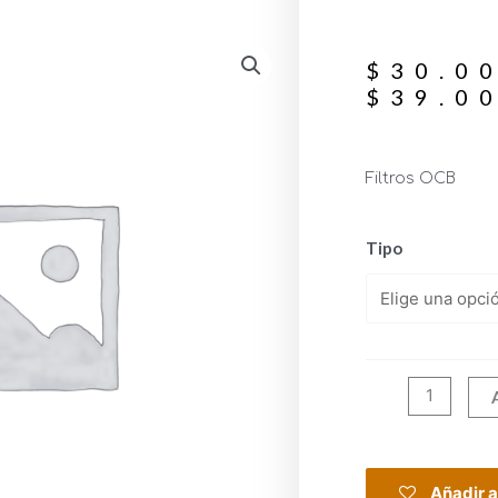
$
30.0
$
39.0
Filtros OCB
Tipo
Añadir a