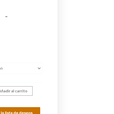
0
–
0
Añadir al carrito
 la lista de deseos