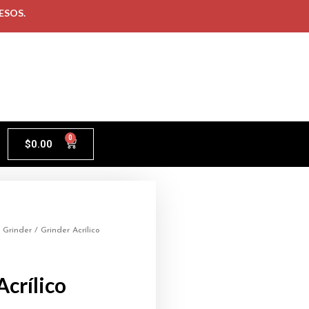
ESOS.
0
$
0.00
/
Grinder
/ Grinder Acrílico
Acrílico