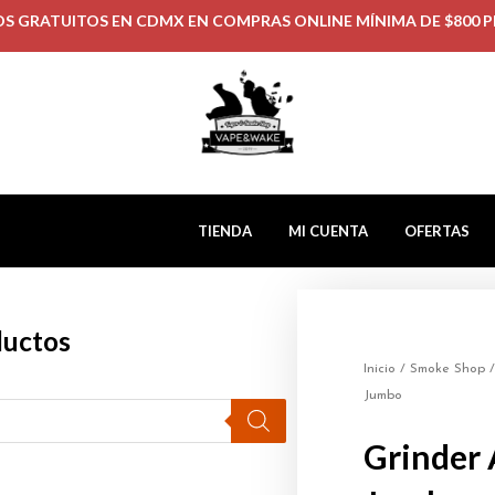
OS GRATUITOS EN CDMX EN COMPRAS ONLINE MÍNIMA DE $800 P
TIENDA
MI CUENTA
OFERTAS
ductos
Inicio
/
Smoke Shop
Jumbo
Grinder 