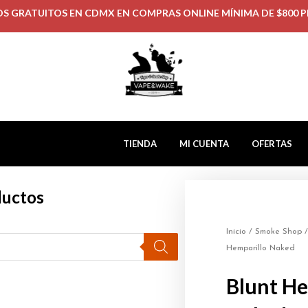
OS GRATUITOS EN CDMX EN COMPRAS ONLINE MÍNIMA DE $800 P
TIENDA
MI CUENTA
OFERTAS
ductos
Inicio
/
Smoke Shop
Hemparillo Naked
Blunt He