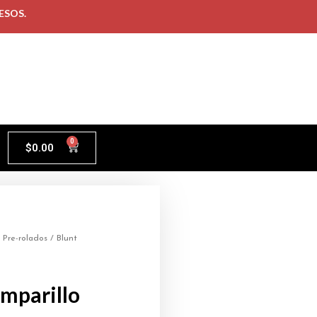
ESOS.
0
$
0.00
/
Pre-rolados
/ Blunt
mparillo