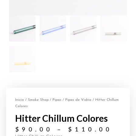
Inicio
/
Smoke Shop
/
Pipas
/
Pipas de Vidrio
/ Hitter Chillum
Colores
Hitter Chillum Colores
$
90.00
–
$
110.00