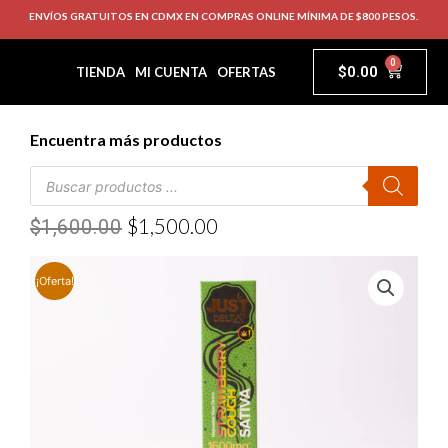
ENVÍOS GRATUITOS EN CDMX EN COMPRAS ONLINE MÍNIMA DE $800 PESOS.
0
$
0.00
TIENDA
MI CUENTA
OFERTAS
Encuentra más productos
$
1,500.00
$
1,600.00
¡Oferta!