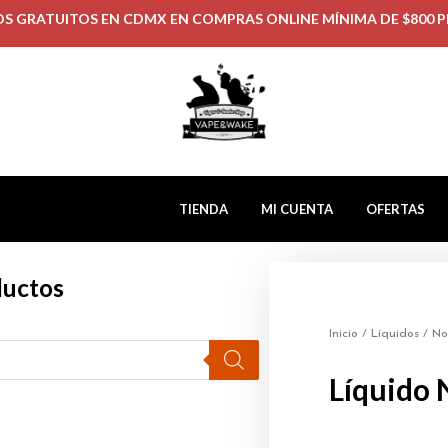
OS GRATUITOS EN CDMX EN COMPRAS ONLINE MÍNIMA DE $800 P
TIENDA
MI CUENTA
OFERTAS
ductos
Inicio
/
Líquidos
/
No
Líquido 