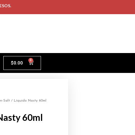
ESOS.
0
$
0.00
n-Salt
/ Líquido Nasty 60ml
Nasty 60ml