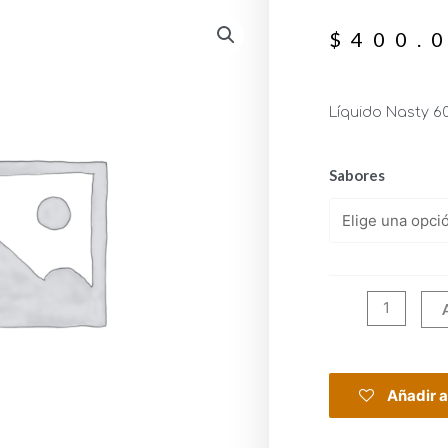
$
400.
Líquido Nasty 6
Sabores
Añadir a