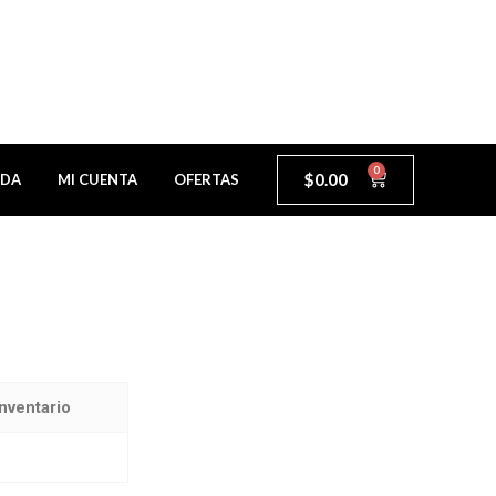
0
$
0.00
NDA
MI CUENTA
OFERTAS
nventario