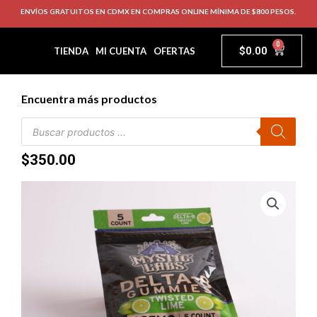
ENVÍOS GRATUITOS EN CDMX EN COMPRAS ONLINE MÍNIMA DE $800 PESOS.
0
$
0.00
TIENDA
MI CUENTA
OFERTAS
Encuentra más productos
$
350.00