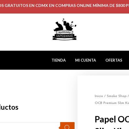
OS GRATUITOS EN CDMX EN COMPRAS ONLINE MÍNIMA DE $800 P
TIENDA
MI CUENTA
OFERTAS
Inicio
/
Smoke Shop
OCB Premium Slim Ki
ductos
Papel O