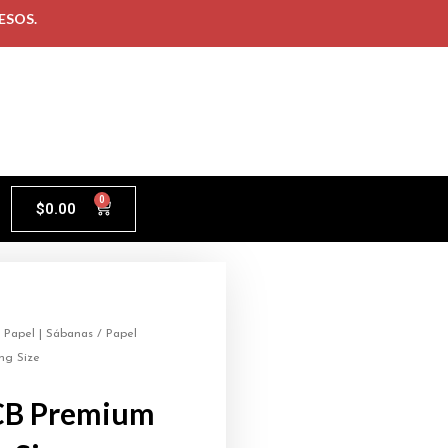
ESOS.
0
$
0.00
/
Papel | Sábanas
/ Papel
ng Size
CB Premium