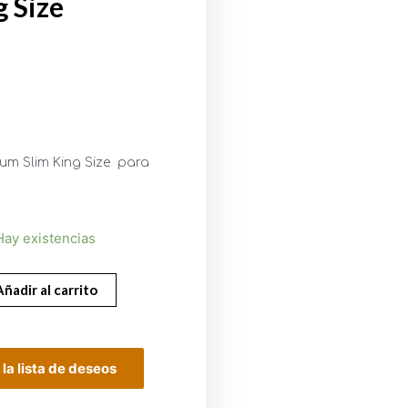
g Size
0
um Slim King Size para
Hay existencias
Añadir al carrito
 la lista de deseos