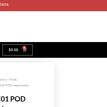
ESOS.
0
$
0.00
rónico
/
Pods
C01 POD vaporizador
C01 POD