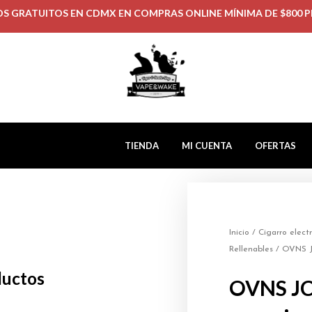
OS GRATUITOS EN CDMX EN COMPRAS ONLINE MÍNIMA DE $800 P
TIENDA
MI CUENTA
OFERTAS
Inicio
/
Cigarro elect
Rellenables
/ OVNS J
ductos
OVNS J