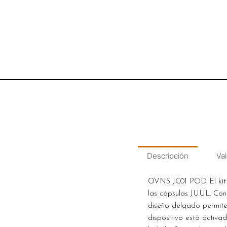
Descripción
Val
OVNS JC01 POD El kit d
las cápsulas JUUL. Con
diseño delgado permite 
dispositivo está activa