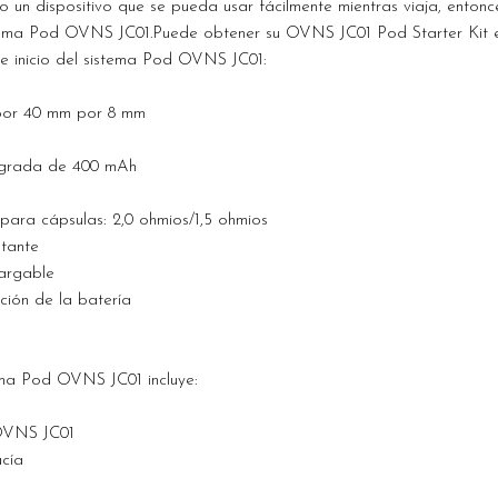
ndo un dispositivo que se pueda usar fácilmente mientras viaja, enton
sistema Pod OVNS JC01.Puede obtener su OVNS JC01 Pod Starter Kit e
 de inicio del sistema Pod OVNS JC01:
por 40 mm por 8 mm
tegrada de 400 mAh
para cápsulas: 2,0 ohmios/1,5 ohmios
stante
argable
ión de la batería
stema Pod OVNS JC01 incluye:
 OVNS JC01
acía