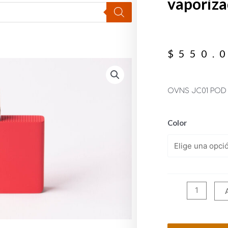
vaporiza
$
550.
OVNS JC01 POD 
Color