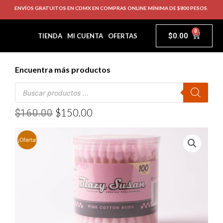
ENVÍOS GRATUITOS EN CDMX EN COMPRAS ONLINE MÍNIMA DE $800 PESOS.
0
$
0.00
TIENDA
MI CUENTA
OFERTAS
Encuentra más productos
$
150.00
$
160.00
¡Oferta!