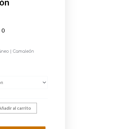
eón
00
áneo | Camaleón
Añadir al carrito