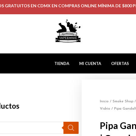
OS GRATUITOS EN CDMX EN COMPRAS ONLINE MÍNIMA DE $800 P
TIENDA
MI CUENTA
OFERTAS
Inicio
/
Smoke Shop
ductos
Vidrio
/ Pipa Gandal
Pipa Gan