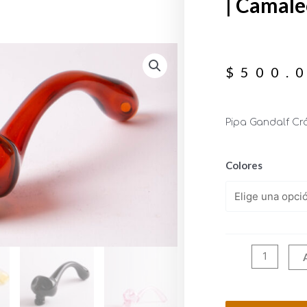
| Camal
$
500.
Pipa Gandalf Cr
Colores