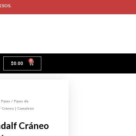
ESOS.
0
$
0.00
/
Pipas
/
Pipas de
f Cráneo | Camaleón
dalf Cráneo