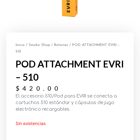
Inicio
/
Smoke Shop
/
Baterías
/ POD ATTACHMENT EVRI –
510
POD ATTACHMENT EVRI
– 510
$
420.00
El accesorio 510/Pod para EVRI se conecta a
cartuchos 510 estándar y cápsulas de jugo
electrónico recargables.
Sin existencias