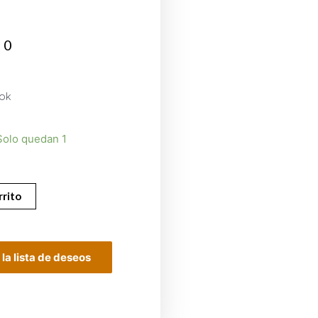
00
mok
Solo quedan 1
rrito
 la lista de deseos