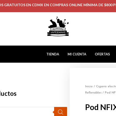
OS GRATUITOS EN CDMX EN COMPRAS ONLINE MÍNIMA DE $800 P
TIENDA
MI CUENTA
OFERTAS
Inicio
/
Cigarro elect
ductos
Rellenables
/ Pod NF
Pod NFI