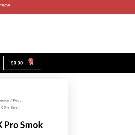
ESOS.
0
$
0.00
rónico
/
Pods
IX Pro Smok
X Pro Smok