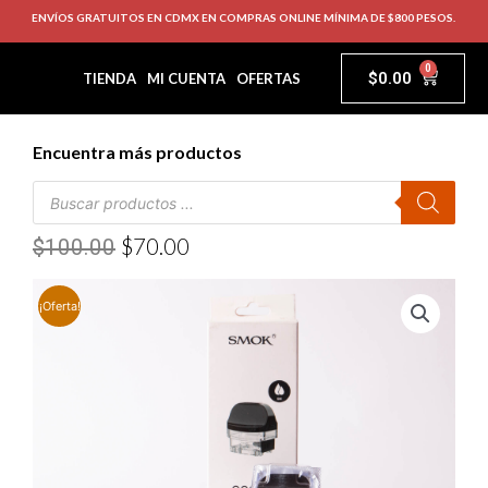
ENVÍOS GRATUITOS EN CDMX EN COMPRAS ONLINE MÍNIMA DE $800 PESOS.
0
$
0.00
TIENDA
MI CUENTA
OFERTAS
Encuentra más productos
$
70.00
$
100.00
¡Oferta!