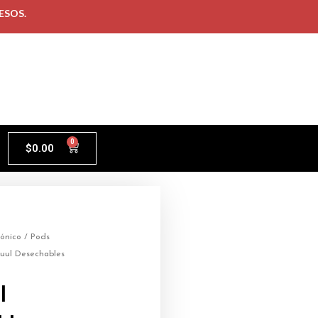
ESOS.
0
$
0.00
rónico
/
Pods
uul Desechables
l