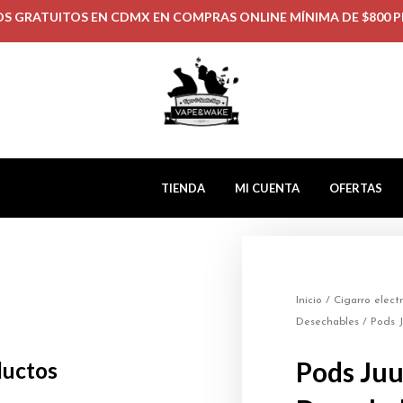
OS GRATUITOS EN CDMX EN COMPRAS ONLINE MÍNIMA DE $800 P
TIENDA
MI CUENTA
OFERTAS
Inicio
/
Cigarro elect
Desechables
/ Pods J
Pods Juu
ductos