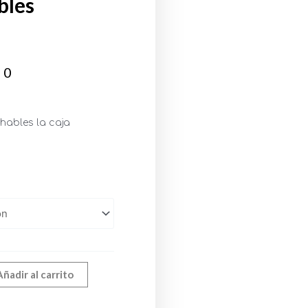
bles
00
hables la caja
.
Añadir al carrito