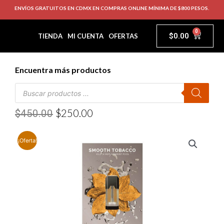
ENVÍOS GRATUITOS EN CDMX EN COMPRAS ONLINE MÍNIMA DE $800 PESOS.
0
$
0.00
TIENDA
MI CUENTA
OFERTAS
Encuentra más productos
$
250.00
$
450.00
¡Oferta!