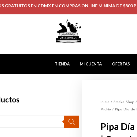
OS GRATUITOS EN CDMX EN COMPRAS ONLINE MÍNIMA DE $800 P
TIENDA
MI CUENTA
OFERTAS
ductos
Inicio
/
Smoke Shop
Vidrio
/ Pipa Día de 
Pipa Día