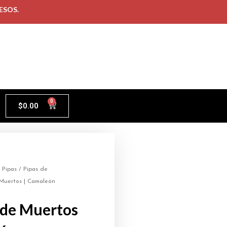
ESOS.
0
$
0.00
/
Pipas
/
Pipas de
Muertos | Camaleón
 de Muertos