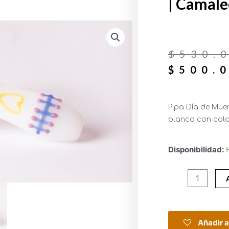
| Camal
$
530.
$
500.
Pipa Día de Mue
blanca con colo
Disponibilidad:
Añadir a