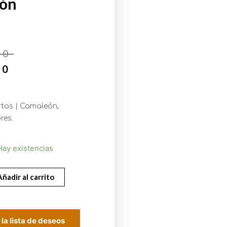
eón
00
00
rtos | Camaleón,
res.
Hay existencias
Añadir al carrito
 la lista de deseos