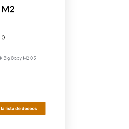
y M2
00
K Big Baby M2 0.5
 la lista de deseos