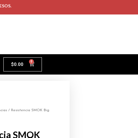
ESOS.
0
$
0.00
ncias
/ Resistencia SMOK Big
ncia SMOK