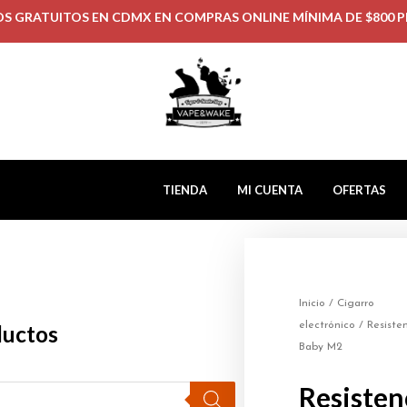
OS GRATUITOS EN CDMX EN COMPRAS ONLINE MÍNIMA DE $800 P
TIENDA
MI CUENTA
OFERTAS
Inicio
/
Cigarro
electrónico
/
Resiste
ductos
Baby M2
Resiste