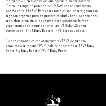
marca SMOK en dispositivos que operan a menor potencia.
Tienen un rango de potencia de 40-80W con un rendimiento
óptimo entre 55-65W. Estas coils también son de alta gama con
algodón orgánico puro de primera calidad y han sido sometidas
a pruebas exhaustivas de calidad para garantizar la mejor
experiencia posible cuando tienes una V8 Baby Q2 en tu
claromizador TFV8 Baby Beast o TFV8 Big Baby Beast.
No son compatibles con atomizadores TFV8 de tamaño
completo o al tanque TFV12, solo se adaptarán al TFV8 Baby
Beast, Big Baby Beast y TFV12 Baby Prince.