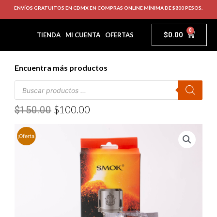
ENVÍOS GRATUITOS EN CDMX EN COMPRAS ONLINE MÍNIMA DE $800 PESOS.
0
$
0.00
TIENDA
MI CUENTA
OFERTAS
Encuentra más productos
$
100.00
$
150.00
¡Oferta!