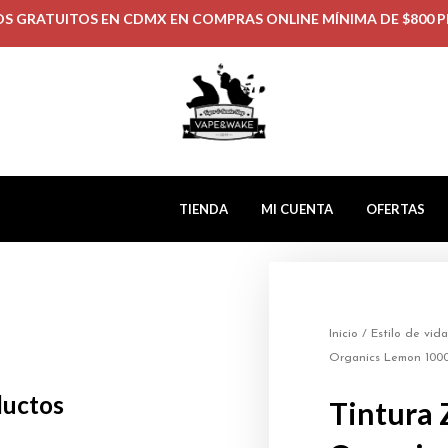
OS GRATUITOS EN CDMX EN COMPRAS ONLINE MÍNIMA DE $800 P
TIENDA
MI CUENTA
OFERTAS
Inicio
/
Estilo de vida
Organics Lemon 10
ductos
Tintura