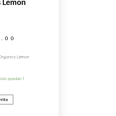
s Lemon
5.00
 Organics Lemon
Solo quedan 1
rrito