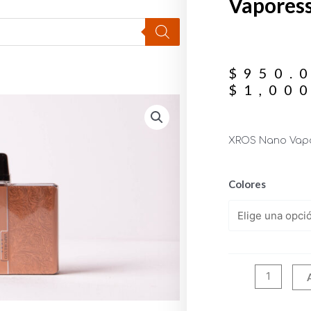
Vaporess
$
950.
$
1,00
XROS Nano Vapo
Colores