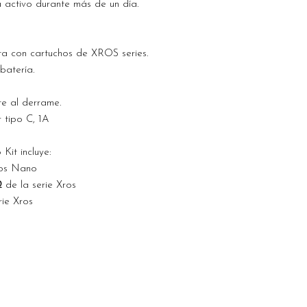
 activo durante más de un día.
a con cartuchos de XROS series.
batería.
te al derrame.
 tipo C, 1A
it incluye:
ros Nano
 de la serie Xros
rie Xros