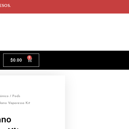
ESOS.
0
$
0.00
rónico
/
Pods
ano Vaporesso Kit
ano