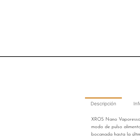
Descripción
Inf
XROS Nano Vaporesso Ki
modo de pulso aliment
bocanada hasta la últi