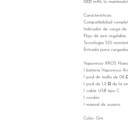
1000 mAh, lo mantendrá
Características:
Compatibilidad complet
Indicador de carga de 
Flujo de aire regulable.
Tecnología SSS resisten
Entrada para cargador
Vaporesso XROS Nano K
1 batería Vaporesso X
1 pod de malla de 0.8 Ω
1 pod de 1,2 Ω de la se
1 cable USB tipo C
1 cordón
1 manual de usuario
Color: Gris