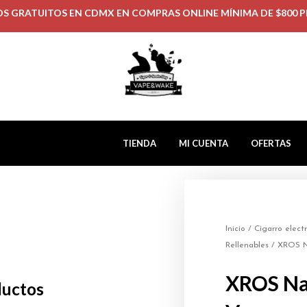
OS GRATUITOS EN CDMX EN COMPRAS ONLINE MÍNIMA DE $800 P
TIENDA
MI CUENTA
OFERTAS
Inicio
/
Cigarro elect
Rellenables
/ XROS N
XROS N
ductos