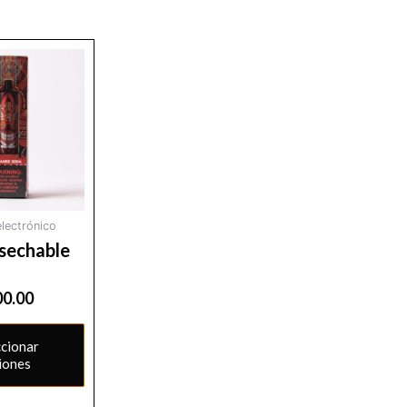
electrónico
sechable
00.00
ccionar
iones