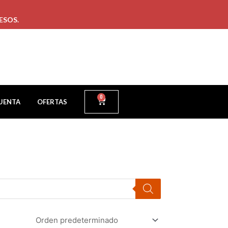
ESOS.
0
UENTA
OFERTAS