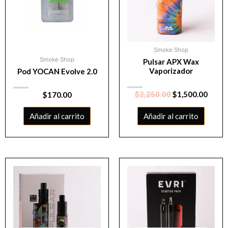
Smoke Shop
Smoke Shop
Pulsar APX Wax
Vaporizador
Pod YOCAN Evolve 2.0
Valorado
$
1,500.00
Valorado
$
170.00
$
2,250.00
con
con
0
0
de
de
5
5
Añadir al carrito
Añadir al carrito