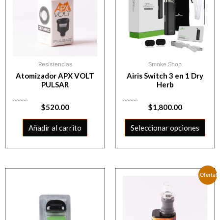
Resistencias
Smoke Shop
Atomizador APX VOLT
Airis Switch 3 en 1 Dry
PULSAR
Herb
Valorado
$
520.00
Valorado
$
1,800.00
con
con
0
0
de
de
5
5
Añadir al carrito
Seleccionar opciones
¡Oferta!