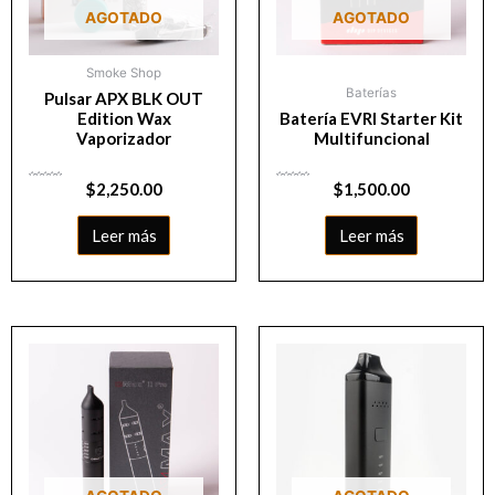
AGOTADO
AGOTADO
Smoke Shop
Baterías
Pulsar APX BLK OUT
Edition Wax
Batería EVRI Starter Kit
Vaporizador
Multifuncional
Valorado
$
2,250.00
Valorado
$
1,500.00
con
con
0
0
de
de
5
5
Leer más
Leer más