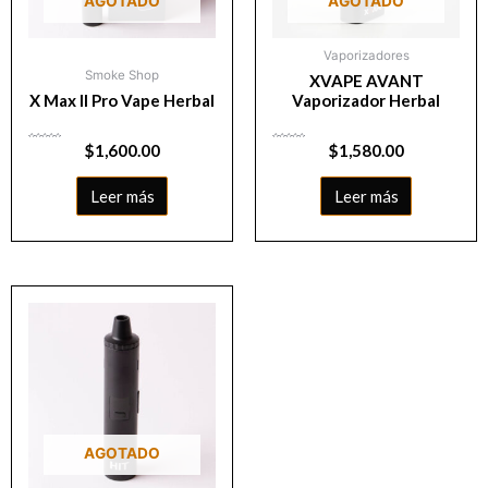
AGOTADO
AGOTADO
Vaporizadores
Smoke Shop
XVAPE AVANT
X Max II Pro Vape Herbal
Vaporizador Herbal
Valorado
$
1,600.00
Valorado
$
1,580.00
con
con
0
0
de
de
5
5
Leer más
Leer más
AGOTADO