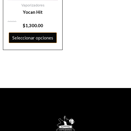
Vaporizadores
Yocan Hit
Valorado
$
1,300.00
con
0
de
5
Seleccionar opciones