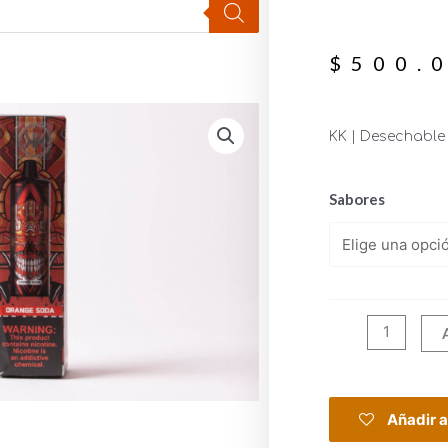
$
500.
KK | Desechable
Sabores
Añadir a