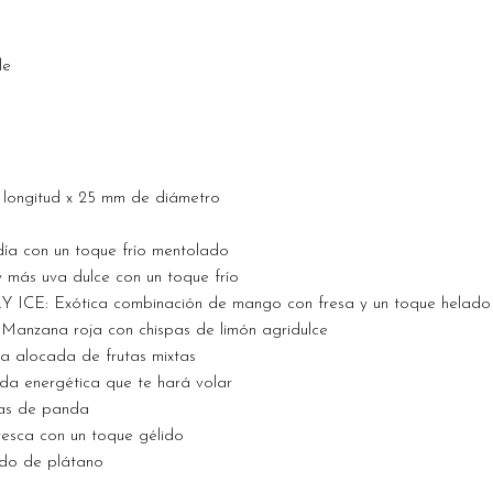
le
 longitud x 25 mm de diámetro
ía con un toque frío mentolado
más uva dulce con un toque frío
: Exótica combinación de mango con fresa y un toque helado
zana roja con chispas de limón agridulce
alocada de frutas mixtas
 energética que te hará volar
s de panda
sca con un toque gélido
o de plátano