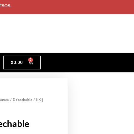
ESOS.
0
$
0.00
rónico
/
Desechable
/ KK |
echable