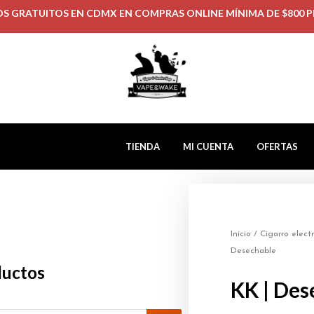
OS GRATUITOS EN CDMX EN COMPRAS ONLINE MÍNIMA DE $800 P
TIENDA
MI CUENTA
OFERTAS
Inicio
/
Cigarro elect
Desechable
ductos
KK | Des