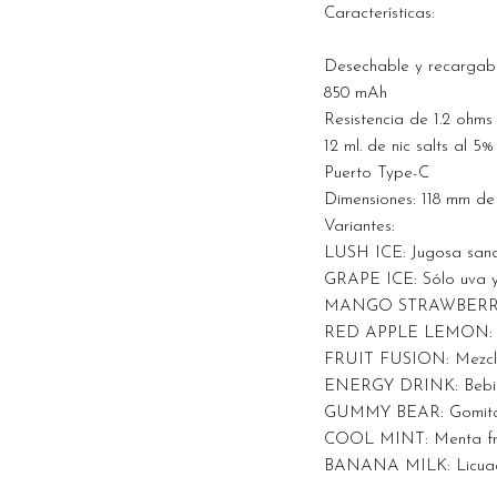
Características:
Desechable y recargab
850 mAh
Resistencia de 1.2 ohms
12 ml. de nic salts al 5%
Puerto Type-C
Dimensiones: 118 mm de
Variantes:
LUSH ICE: Jugosa sand
GRAPE ICE: Sólo uva y 
MANGO STRAWBERRY ICE
RED APPLE LEMON: Man
FRUIT FUSION: Mezcla 
ENERGY DRINK: Bebida
GUMMY BEAR: Gomita
COOL MINT: Menta fre
BANANA MILK: Licuad