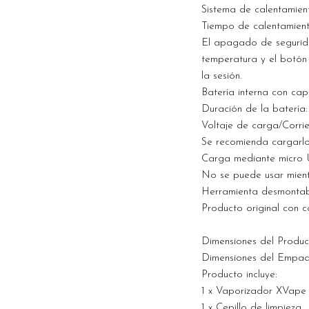
Sistema de calentamien
Tiempo de calentamient
El apagado de segurida
temperatura y el botón
la sesión.
Batería interna con ca
Duración de la batería
Voltaje de carga/Corrie
Se recomienda cargarlo
Carga mediante micro 
No se puede usar mient
Herramienta desmontable
Producto original con c
Dimensiones del Product
Dimensiones del Empaqu
Producto incluye:
1 x Vaporizador XVape 
1 x Cepillo de limpieza.