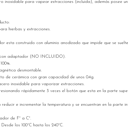
ro inoxidable para vapear extracciones (incluida), además posee un
ducto:
ra hierbas y extracciones.
or esta construido con aluminio anodizado que impide que se suelte
s con adaptador (NO INCLUIDO).
 100%.
agnética desmontable.
to de cerámica con gran capacidad de unos 0.4g.
acero inoxidable para vaporizar extracciones.
esionando rápidamente 3 veces el botón que esta en la parte super
reducir e incrementar la temperatura y se encuentran en la parte inf
ador de F° a C°.
Desde los 100°C hasta los 240°C.