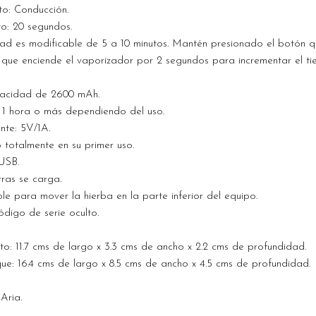
to: Conducción.
o: 20 segundos.
d es modificable de 5 a 10 minutos. Mantén presionado el botón q
 que enciende el vaporizador por 2 segundos para incrementar el t
pacidad de 2600 mAh.
: 1 hora o más dependiendo del uso.
nte: 5V/1A.
 totalmente en su primer uso.
USB.
ras se carga.
 para mover la hierba en la parte inferior del equipo.
ódigo de serie oculto.
o: 11.7 cms de largo x 3.3 cms de ancho x 2.2 cms de profundidad.
e: 16.4 cms de largo x 8.5 cms de ancho x 4.5 cms de profundidad.
Aria.