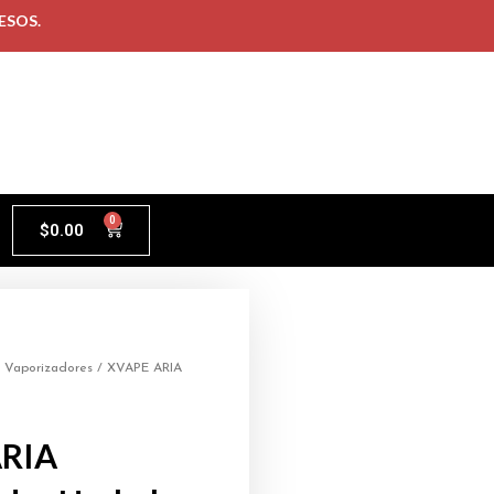
ESOS.
0
$
0.00
/
Vaporizadores
/ XVAPE ARIA
ARIA