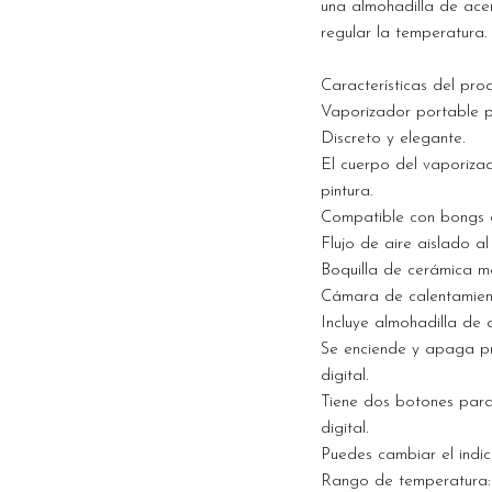
una almohadilla de ace
regular la temperatura.
Características del pro
Vaporizador portable pa
Discreto y elegante.
El cuerpo del vaporizad
pintura.
Compatible con bong
Flujo de aire aislado al
Boquilla de cerámica m
Cámara de calentamien
Incluye almohadilla de 
Se enciende y apaga pr
digital.
Tiene dos botones para 
digital.
Puedes cambiar el indic
Rango de temperatura: 