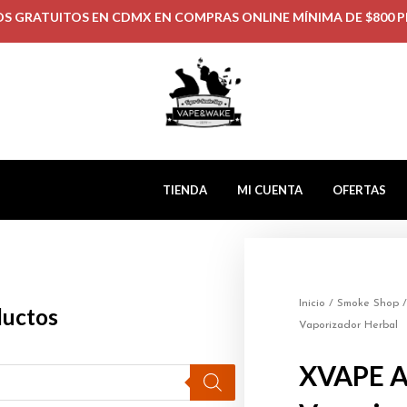
OS GRATUITOS EN CDMX EN COMPRAS ONLINE MÍNIMA DE $800 P
TIENDA
MI CUENTA
OFERTAS
Inicio
/
Smoke Shop
ductos
Vaporizador Herbal
XVAPE 