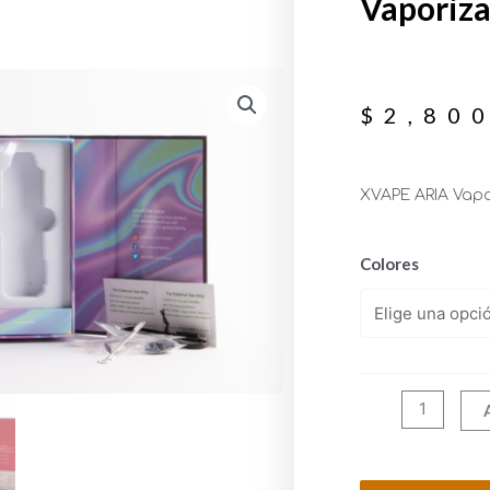
Vaporiza
$
2,80
XVAPE ARIA Vapo
Colores