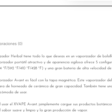
oraciones (0)
r Herbal tiene todo lo que deseas en un vaporizador de bolsillo
orizador portátil atractivo y de apariencia sigilosa ofrece 5 configu
4 °F/392 °F/410 °F/428 °F) y una gran batería de alta velocidad de
orizador Avant es fácil con la tapa magnética. Este vaporizador de
ra de horneado de cerámica de gran capacidad. También tiene una
s cómoda de usar.
 usar el XVAPE Avant. ¡simplemente cargue sus productos botánicos,
el sabor suave y limpio y la gran producción de vapor.