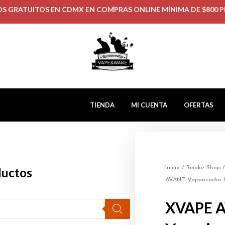
OS GRATUITOS EN CDMX EN COMPRAS ONLINE MÍNIMA DE $800 P
TIENDA
MI CUENTA
OFERTAS
Inicio
/
Smoke Shop
ductos
AVANT Vaporizador 
XVAPE 