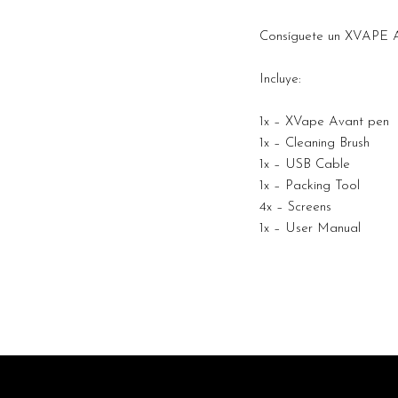
Consíguete un XVAPE A
Incluye:
1x – XVape Avant pen
1x – Cleaning Brush
1x – USB Cable
1x – Packing Tool
4x – Screens
1x – User Manual