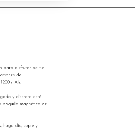
 para disfrutar de tus
raciones de
 1200 mAh.
lgado y discreto está
 boquilla magnética de
 haga clic, sople y