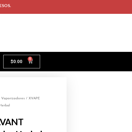
ESOS.
0
$
0.00
/
Vaporizadores
/ XVAPE
Herbal
AVANT