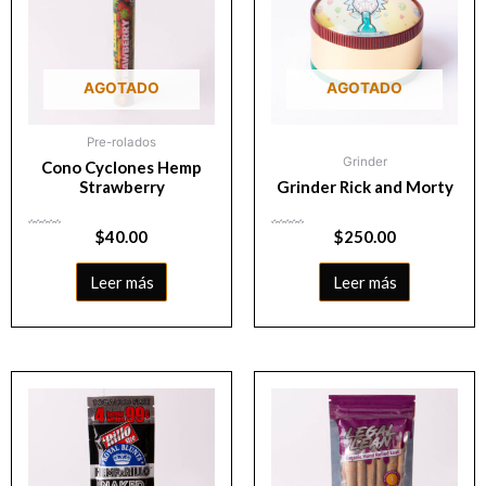
AGOTADO
AGOTADO
Pre-rolados
Grinder
Cono Cyclones Hemp
Strawberry
Grinder Rick and Morty
Valorado
$
40.00
Valorado
$
250.00
con
con
0
0
de
de
5
5
Leer más
Leer más