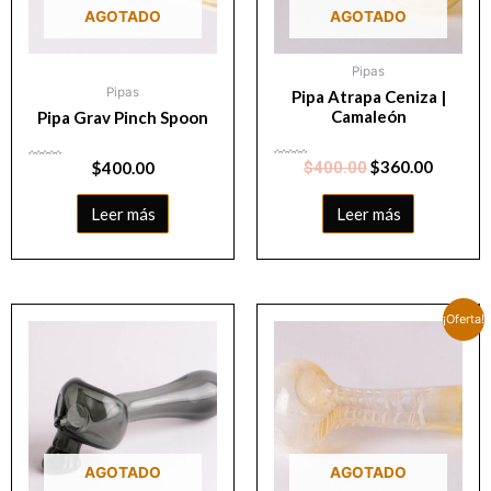
AGOTADO
AGOTADO
Pipas
Pipas
Pipa Atrapa Ceniza |
Camaleón
Pipa Grav Pinch Spoon
Valorado
$
360.00
Valorado
$
400.00
$
400.00
con
con
0
0
de
de
5
5
Leer más
Leer más
¡Oferta!
AGOTADO
AGOTADO