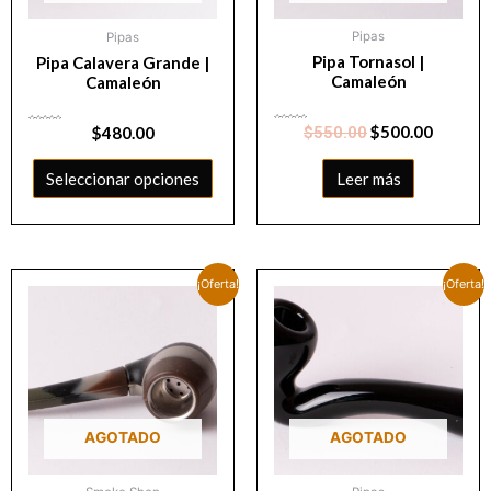
Pipas
Pipas
Pipa Tornasol |
Pipa Calavera Grande |
Camaleón
Camaleón
Valorado
$
500.00
Valorado
$
480.00
$
550.00
con
con
0
0
de
de
5
5
Seleccionar opciones
Leer más
¡Oferta!
¡Oferta!
AGOTADO
AGOTADO