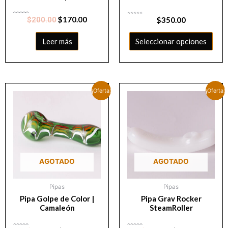
Valorado
$
170.00
$
200.00
Valorado
$
350.00
con
con
0
0
de
de
5
5
Leer más
Seleccionar opciones
¡Oferta!
¡Oferta!
AGOTADO
AGOTADO
Pipas
Pipas
Pipa Golpe de Color |
Pipa Grav Rocker
Camaleón
SteamRoller
Valorado
Valorado