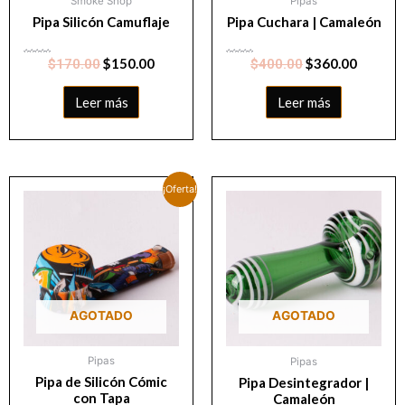
Smoke Shop
Pipas
Pipa Silicón Camuflaje
Pipa Cuchara | Camaleón
Valorado
$
150.00
Valorado
$
360.00
$
170.00
$
400.00
con
con
0
0
de
de
5
5
Leer más
Leer más
¡Oferta!
AGOTADO
AGOTADO
Pipas
Pipas
Pipa de Silicón Cómic
Pipa Desintegrador |
con Tapa
Camaleón