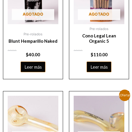
AGOTADO
AGOTADO
Pre-rolados
Pre-rolados
Cono Legal Lean
Blunt Hemparillo Naked
Organic 5
Valorado
$
40.00
Valorado
$
110.00
con
con
0
0
de
de
5
5
Leer más
Leer más
¡Oferta!